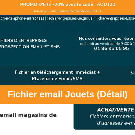
PROMO D'ÉTÉ -20% avec le code
: AOUT20
(Au-delà du minimum de commande de 29€ HT)
ichier-telephone-entreprises
|
Fichier-entreprises-Belgique
|
Fichier-entreprises-Esp
Nos conseillers vous répo
CHIERS D'ENTREPRISES
du lundi au vendredi de 9h00 à 
PROSPECTION EMAIL ET SMS
01 86 95 05 95
Fichier en téléchargement immédiat +
Ch
Plateforme Email/SMS
Fichier email Jouets (Détail)
ACHAT/VENTE
 email
magasins de
Fichiers entreprise
d'adresses e-mai