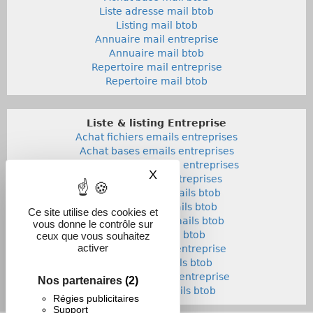
Liste adresse mail btob
Listing mail btob
Annuaire mail entreprise
Annuaire mail btob
Repertoire mail entreprise
Repertoire mail btob
Liste & listing Entreprise
Achat fichiers emails entreprises
Achat bases emails entreprises
Liste adresses emails entreprises
X
Masquer le bandeau des co
Listings emails entreprises
Achat fichiers emails btob
Achat bases emails btob
Ce site utilise des cookies et
Listes adresses emails btob
vous donne le contrôle sur
Listings emails btob
ceux que vous souhaitez
activer
Annuaires emails entreprise
Annuaires emails btob
Repertoires emails entreprise
Nos partenaires
(2)
Repertoires emails btob
Régies publicitaires
Support