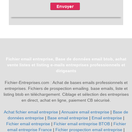
Fichier email entreprise, Base de données email btob, achat
vente listes et listing e-mails entreprises professionnels et
dirigeants
Fichier-Entreprises.com : Achat de bases emails professionnels et
entreprises. Fichiers de prospection emailing. base emails, liste et
listing btob en téléchargement. Ciblage et sélection des entreprises
en direct, achat en ligne, paiement CB sécurisé.
Achat fichier email entreprise
|
Annuaire email entreprise
|
Base de
données entreprise
|
Base email entreprise
|
Email entreprise
|
Fichier email entreprise
|
Fichier email entreprise BTOB
|
Fichier
email entreprise France
|
Fichier prospection email entreprise
|