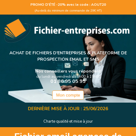
Panneau de gestion des cookies
PROMO D'ÉTÉ -20% avec le code : AOUT20
(Au-delà du minimum de commande de 29€ HT)
ACHAT DE FICHIERS D'ENTREPRISES &
PLATEFORME DE
PROSPECTION EMAIL ET SMS
Nos conseillers vous répondent
du lundi au vendredi de 9h00 à 19h00
01 86 95 05 95
Mon compte
DERNIÈRE MISE À JOUR : 25/06/2026
Charte qualité et mise à jour