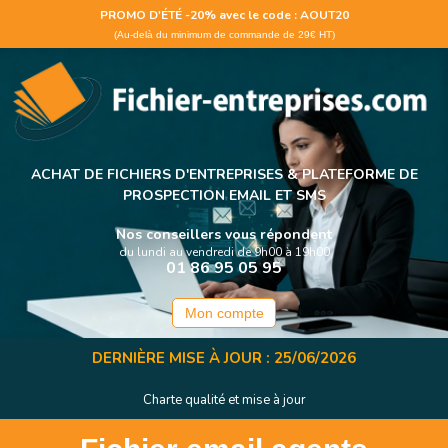
Panneau de gestion des cookies
PROMO D'ÉTÉ -20% avec le code : AOUT20
(Au-delà du minimum de commande de 29€ HT)
ACHAT DE FICHIERS D'ENTREPRISES &
PLATEFORME DE
PROSPECTION EMAIL ET SMS
Nos conseillers vous répondent
du lundi au vendredi de 9h00 à 19h00
01 86 95 05 95
Mon compte
DERNIÈRE MISE À JOUR : 25/06/2026
Charte qualité et mise à jour