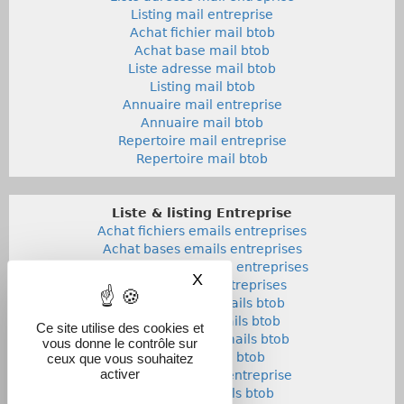
Listing mail entreprise
Achat fichier mail btob
Achat base mail btob
Liste adresse mail btob
Listing mail btob
Annuaire mail entreprise
Annuaire mail btob
Repertoire mail entreprise
Repertoire mail btob
Liste & listing Entreprise
Achat fichiers emails entreprises
Achat bases emails entreprises
Liste adresses emails entreprises
X
Masquer le bandeau des co
Listings emails entreprises
Achat fichiers emails btob
Achat bases emails btob
Ce site utilise des cookies et
Listes adresses emails btob
vous donne le contrôle sur
Listings emails btob
ceux que vous souhaitez
activer
Annuaires emails entreprise
Annuaires emails btob