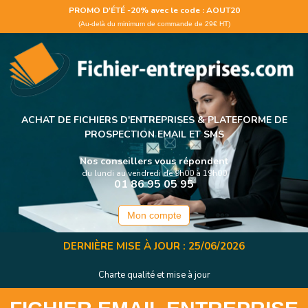
Panneau de gestion des cookies
PROMO D'ÉTÉ -20% avec le code : AOUT20
(Au-delà du minimum de commande de 29€ HT)
ACHAT DE FICHIERS D'ENTREPRISES &
PLATEFORME DE
PROSPECTION EMAIL ET SMS
Nos conseillers vous répondent
du lundi au vendredi de 9h00 à 19h00
01 86 95 05 95
Mon compte
DERNIÈRE MISE À JOUR : 25/06/2026
Charte qualité et mise à jour