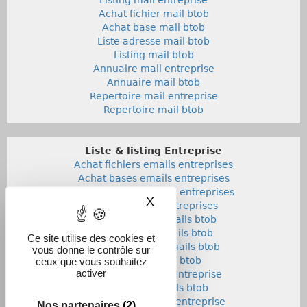
Achat fichier mail btob
Achat base mail btob
Liste adresse mail btob
Listing mail btob
Annuaire mail entreprise
Annuaire mail btob
Repertoire mail entreprise
Repertoire mail btob
Liste & listing Entreprise
Achat fichiers emails entreprises
Achat bases emails entreprises
Liste adresses emails entreprises
X
Masquer le bandeau des co
Listings emails entreprises
Achat fichiers emails btob
Achat bases emails btob
Ce site utilise des cookies et
Listes adresses emails btob
vous donne le contrôle sur
Listings emails btob
ceux que vous souhaitez
activer
Annuaires emails entreprise
Annuaires emails btob
Repertoires emails entreprise
Nos partenaires
(2)