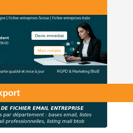
agne
|
Fichier-entreprises-Suisse
|
Fichier-entreprises-Italie
Devis immédiat
ndent
19h00
Mon compte
arte qualité et mise à jour
RGPD & Marketing BtoB
xport
 DE FICHIER EMAIL ENTREPRISE
s par département : bases email, listes
l professionnelles, listing mail btob