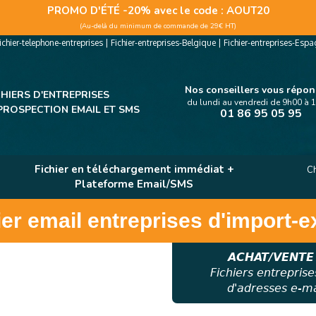
PROMO D'ÉTÉ -20% avec le code
: AOUT20
(Au-delà du minimum de commande de 29€ HT)
ichier-telephone-entreprises
|
Fichier-entreprises-Belgique
|
Fichier-entreprises-Esp
Nos conseillers vous répo
CHIERS D'ENTREPRISES
du lundi au vendredi de 9h00 à 
PROSPECTION EMAIL ET SMS
01 86 95 05 95
Fichier en téléchargement immédiat +
Ch
Plateforme Email/SMS
ier email entreprises d'import-e
ACHAT/VENTE
Fichiers entreprise
d'adresses e-mai