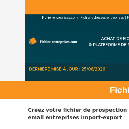
Panneau de gestion des cookies
Fichier-entreprises.com
|
Fichier-adresses-entreprises
|
F
ACHAT DE FI
&
PLATEFORME DE 
DERNIÈRE MISE À JOUR : 25/06/2026
Fich
Créez votre fichier de prospection
email
entreprises
Import-export