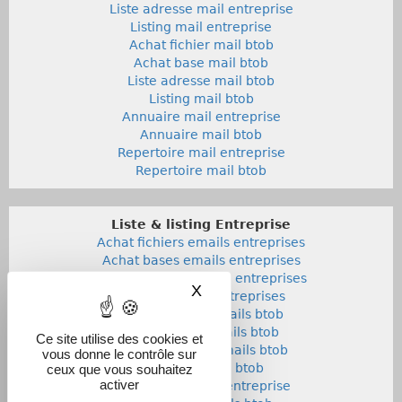
Liste adresse mail entreprise
Listing mail entreprise
Achat fichier mail btob
Achat base mail btob
Liste adresse mail btob
Listing mail btob
Annuaire mail entreprise
Annuaire mail btob
Repertoire mail entreprise
Repertoire mail btob
Liste & listing Entreprise
Achat fichiers emails entreprises
Achat bases emails entreprises
Liste adresses emails entreprises
X
Masquer le bandeau des co
Listings emails entreprises
Achat fichiers emails btob
Achat bases emails btob
Ce site utilise des cookies et
Listes adresses emails btob
vous donne le contrôle sur
Listings emails btob
ceux que vous souhaitez
activer
Annuaires emails entreprise