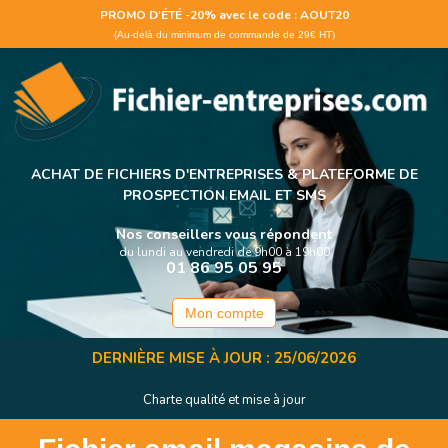
Panneau de gestion des cookies
PROMO D'ÉTÉ -20% avec le code : AOUT20
(Au-delà du minimum de commande de 29€ HT)
ACHAT DE FICHIERS D'ENTREPRISES &
PLATEFORME DE
PROSPECTION EMAIL ET SMS
Nos conseillers vous répondent
du lundi au vendredi de 9h00 à 19h00
01 86 95 05 95
Mon compte
DERNIÈRE MISE À JOUR : 25/06/2026
Charte qualité et mise à jour