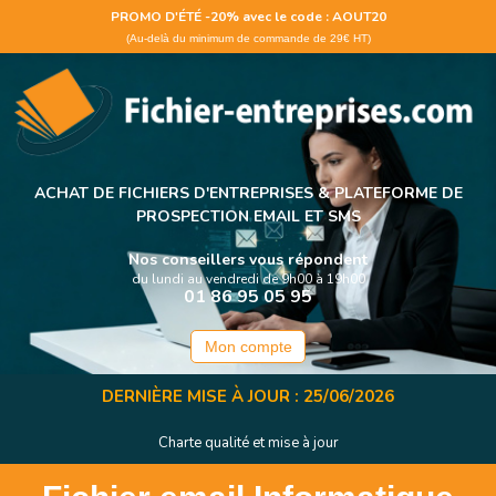
Panneau de gestion des cookies
PROMO D'ÉTÉ -20% avec le code : AOUT20
(Au-delà du minimum de commande de 29€ HT)
ACHAT DE FICHIERS D'ENTREPRISES &
PLATEFORME DE
PROSPECTION EMAIL ET SMS
Nos conseillers vous répondent
du lundi au vendredi de 9h00 à 19h00
01 86 95 05 95
Mon compte
DERNIÈRE MISE À JOUR : 25/06/2026
Charte qualité et mise à jour