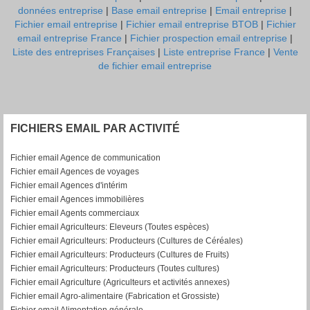
données entreprise
|
Base email entreprise
|
Email entreprise
|
Fichier email entreprise
|
Fichier email entreprise BTOB
|
Fichier
email entreprise France
|
Fichier prospection email entreprise
|
Liste des entreprises Françaises
|
Liste entreprise France
|
Vente
de fichier email entreprise
FICHIERS EMAIL PAR ACTIVITÉ
Fichier email Agence de communication
Fichier email Agences de voyages
Fichier email Agences d'intérim
Fichier email Agences immobilières
Fichier email Agents commerciaux
Fichier email Agriculteurs: Eleveurs (Toutes espèces)
Fichier email Agriculteurs: Producteurs (Cultures de Céréales)
Fichier email Agriculteurs: Producteurs (Cultures de Fruits)
Fichier email Agriculteurs: Producteurs (Toutes cultures)
Fichier email Agriculture (Agriculteurs et activités annexes)
Fichier email Agro-alimentaire (Fabrication et Grossiste)
Fichier email Alimentation générale