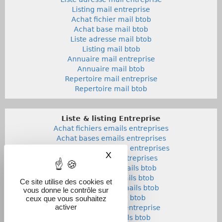
Listing mail entreprise
Achat fichier mail btob
Achat base mail btob
Liste adresse mail btob
Listing mail btob
Annuaire mail entreprise
Annuaire mail btob
Repertoire mail entreprise
Repertoire mail btob
Liste & listing Entreprise
Achat fichiers emails entreprises
Achat bases emails entreprises
Liste adresses emails entreprises
X
Masquer le bandeau des co
Listings emails entreprises
Achat fichiers emails btob
Achat bases emails btob
Ce site utilise des cookies et
Listes adresses emails btob
vous donne le contrôle sur
Listings emails btob
ceux que vous souhaitez
activer
Annuaires emails entreprise
Annuaires emails btob