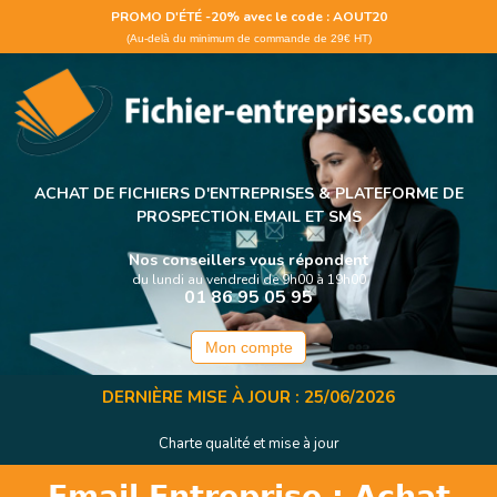
Panneau de gestion des cookies
PROMO D'ÉTÉ -20% avec le code : AOUT20
(Au-delà du minimum de commande de 29€ HT)
ACHAT DE FICHIERS D'ENTREPRISES &
PLATEFORME DE
PROSPECTION EMAIL ET SMS
Nos conseillers vous répondent
du lundi au vendredi de 9h00 à 19h00
01 86 95 05 95
Mon compte
DERNIÈRE MISE À JOUR : 25/06/2026
Charte qualité et mise à jour
Email Entreprise : Achat