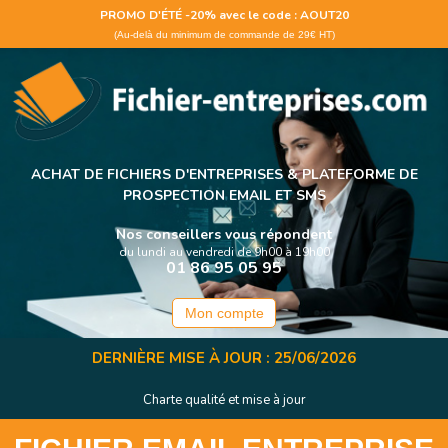
Panneau de gestion des cookies
PROMO D'ÉTÉ -20% avec le code : AOUT20
(Au-delà du minimum de commande de 29€ HT)
ACHAT DE FICHIERS D'ENTREPRISES &
PLATEFORME DE
PROSPECTION EMAIL ET SMS
Nos conseillers vous répondent
du lundi au vendredi de 9h00 à 19h00
01 86 95 05 95
Mon compte
DERNIÈRE MISE À JOUR : 25/06/2026
Charte qualité et mise à jour