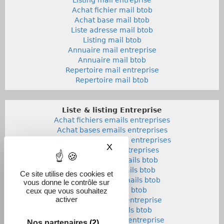
Achat fichier mail btob
Achat base mail btob
Liste adresse mail btob
Listing mail btob
Annuaire mail entreprise
Annuaire mail btob
Repertoire mail entreprise
Repertoire mail btob
Liste & listing Entreprise
Achat fichiers emails entreprises
Achat bases emails entreprises
Liste adresses emails entreprises
X
Masquer le bandeau des co
Listings emails entreprises
Achat fichiers emails btob
Achat bases emails btob
Ce site utilise des cookies et
Listes adresses emails btob
vous donne le contrôle sur
Listings emails btob
ceux que vous souhaitez
activer
Annuaires emails entreprise
Annuaires emails btob
Repertoires emails entreprise
Nos partenaires
(2)