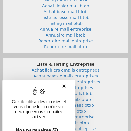
Achat fichier mail btob
Achat base mail btob
Liste adresse mail btob
Listing mail btob
Annuaire mail entreprise
Annuaire mail btob
Repertoire mail entreprise
Repertoire mail btob
Liste & listing Entreprise
Achat fichiers emails entreprises
Achat bases emails entreprises
Liste adresses emails entreprises
X
Masquer le bandeau des co
Listings emails entreprises
Achat fichiers emails btob
Achat bases emails btob
Ce site utilise des cookies et
Listes adresses emails btob
vous donne le contrôle sur
Listings emails btob
ceux que vous souhaitez
activer
Annuaires emails entreprise
Annuaires emails btob
Repertoires emails entreprise
Nos partenaires
(2)