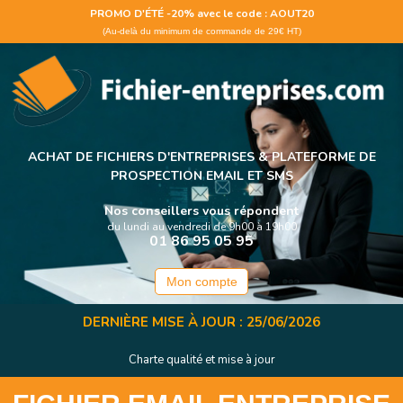
Panneau de gestion des cookies
PROMO D'ÉTÉ -20% avec le code : AOUT20
(Au-delà du minimum de commande de 29€ HT)
ACHAT DE FICHIERS D'ENTREPRISES &
PLATEFORME DE
PROSPECTION EMAIL ET SMS
Nos conseillers vous répondent
du lundi au vendredi de 9h00 à 19h00
01 86 95 05 95
Mon compte
DERNIÈRE MISE À JOUR : 25/06/2026
Charte qualité et mise à jour